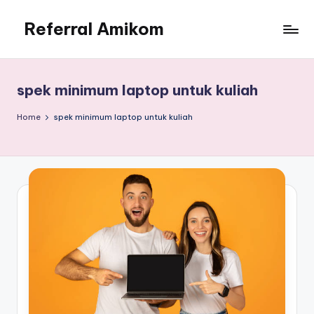
Referral Amikom
Skip
to
Kode
content
Unik
PMB
spek minimum laptop untuk kuliah
Amikom
190302278
Home
spek minimum laptop untuk kuliah