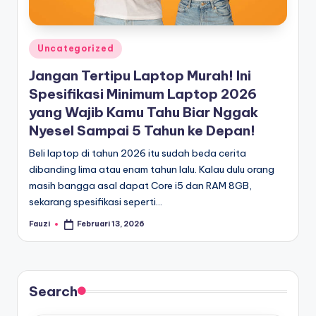
Posted
Uncategorized
in
Jangan Tertipu Laptop Murah! Ini
Spesifikasi Minimum Laptop 2026
yang Wajib Kamu Tahu Biar Nggak
Nyesel Sampai 5 Tahun ke Depan!
Beli laptop di tahun 2026 itu sudah beda cerita
dibanding lima atau enam tahun lalu. Kalau dulu orang
masih bangga asal dapat Core i5 dan RAM 8GB,
sekarang spesifikasi seperti…
Fauzi
Februari 13, 2026
Posted
by
Search