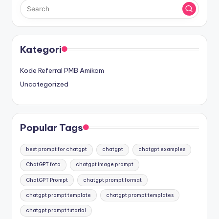
Kategori
Kode Referral PMB Amikom
Uncategorized
Popular Tags
best prompt for chatgpt
chatgpt
chatgpt examples
ChatGPT foto
chatgpt image prompt
ChatGPT Prompt
chatgpt prompt format
chatgpt prompt template
chatgpt prompt templates
chatgpt prompt tutorial