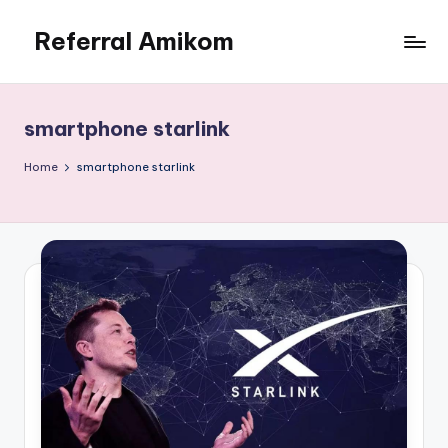
Referral Amikom
Skip
to
Kode
content
Unik
PMB
smartphone starlink
Amikom
190302278
Home
smartphone starlink