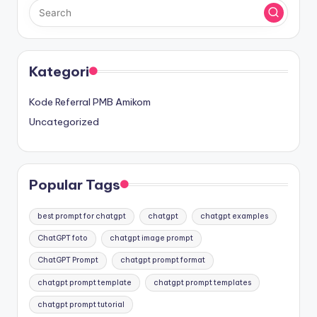
Kategori
Kode Referral PMB Amikom
Uncategorized
Popular Tags
best prompt for chatgpt
chatgpt
chatgpt examples
ChatGPT foto
chatgpt image prompt
ChatGPT Prompt
chatgpt prompt format
chatgpt prompt template
chatgpt prompt templates
chatgpt prompt tutorial