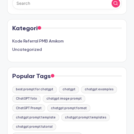
Kategori
Kode Referral PMB Amikom
Uncategorized
Popular Tags
best prompt for chatgpt
chatgpt
chatgpt examples
ChatGPT foto
chatgpt image prompt
ChatGPT Prompt
chatgpt prompt format
chatgpt prompt template
chatgpt prompt templates
chatgpt prompt tutorial