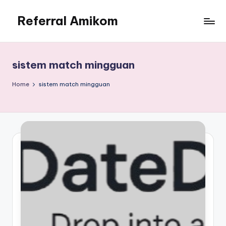
Referral Amikom
Skip
to
Kode
content
Unik
PMB
sistem match mingguan
Amikom
190302278
Home
sistem match mingguan