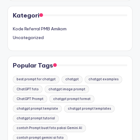
Kategori
Kode Referral PMB Amikom
Uncategorized
Popular Tags
best prompt for chatgpt
chatgpt
chatgpt examples
ChatGPT foto
chatgpt image prompt
ChatGPT Prompt
chatgpt prompt format
chatgpt prompt template
chatgpt prompt templates
chatgpt prompt tutorial
contoh Prompt buat foto pakai Gemini AI
contoh prompt gemini ai foto