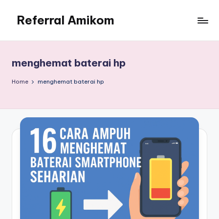
Referral Amikom
Skip
to
Kode
content
Unik
PMB
menghemat baterai hp
Amikom
190302278
Home
menghemat baterai hp