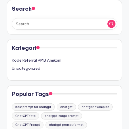
Search
Kategori
Kode Referral PMB Amikom
Uncategorized
Popular Tags
best prompt for chatgpt
chatgpt
chatgpt examples
ChatGPT foto
chatgpt image prompt
ChatGPT Prompt
chatgpt prompt format