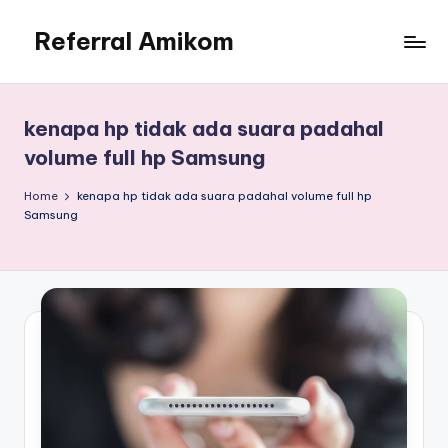
Referral Amikom
Skip
to
Kode
content
Unik
PMB
kenapa hp tidak ada suara padahal
Amikom
volume full hp Samsung
190302278
Home
kenapa hp tidak ada suara padahal volume full hp
Samsung