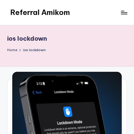
Referral Amikom
Skip
to
Kode
content
Unik
PMB
ios lockdown
Amikom
190302278
Home
ios lockdown