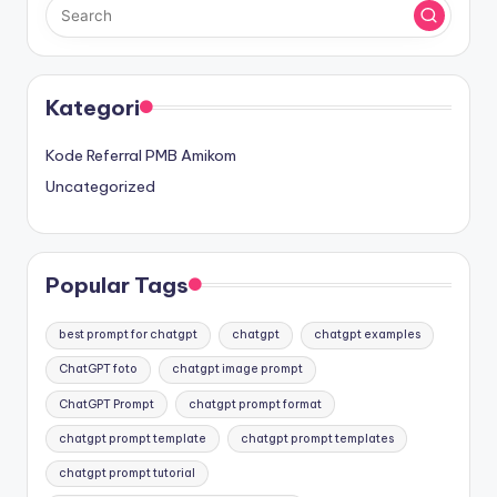
Kategori
Kode Referral PMB Amikom
Uncategorized
Popular Tags
best prompt for chatgpt
chatgpt
chatgpt examples
ChatGPT foto
chatgpt image prompt
ChatGPT Prompt
chatgpt prompt format
chatgpt prompt template
chatgpt prompt templates
chatgpt prompt tutorial