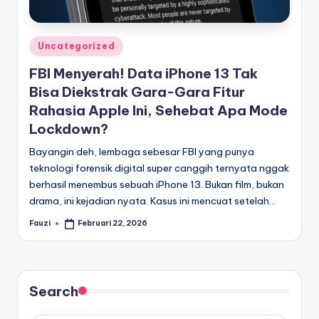
Posted
Uncategorized
in
FBI Menyerah! Data iPhone 13 Tak
Bisa Diekstrak Gara-Gara Fitur
Rahasia Apple Ini, Sehebat Apa Mode
Lockdown?
Bayangin deh, lembaga sebesar FBI yang punya
teknologi forensik digital super canggih ternyata nggak
berhasil menembus sebuah iPhone 13. Bukan film, bukan
drama, ini kejadian nyata. Kasus ini mencuat setelah…
Fauzi
Februari 22, 2026
Posted
by
Search