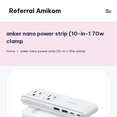
Referral Amikom
Skip
to
Kode
content
Unik
PMB
anker nano power strip (10-in-1 70w
Amikom
clamp
190302278
Home
anker nano power strip (10-in-1 70w clamp