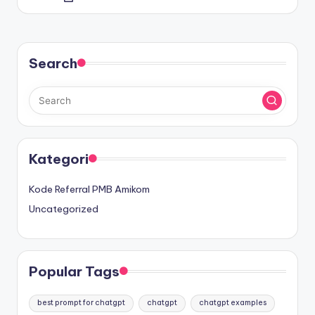
by
Search
Kategori
Kode Referral PMB Amikom
Uncategorized
Popular Tags
best prompt for chatgpt
chatgpt
chatgpt examples