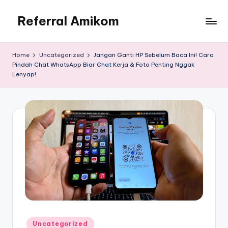
Referral Amikom
Skip
to
Kode
content
Unik
Home
Uncategorized
Jangan Ganti HP Sebelum Baca Ini! Cara
PMB
Pindah Chat WhatsApp Biar Chat Kerja & Foto Penting Nggak
Amikom
Lenyap!
190302278
Posted
Uncategorized